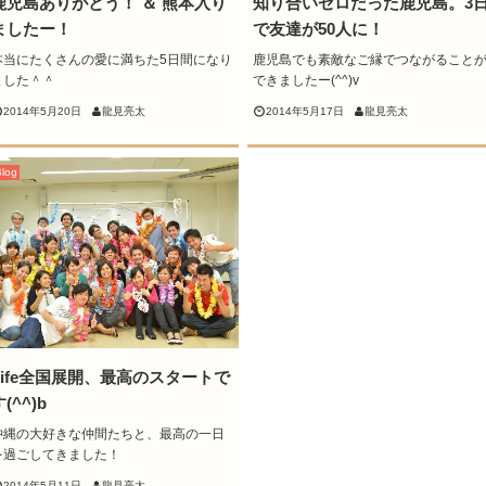
鹿児島ありがとう！ ＆ 熊本入り
知り合いゼロだった鹿児島。3
ましたー！
で友達が50人に！
本当にたくさんの愛に満ちた5日間になり
鹿児島でも素敵なご縁でつながること
ました＾＾
できましたー(^^)v
2014年5月20日
龍見亮太
2014年5月17日
龍見亮太
Blog
Life全国展開、最高のスタートで
(^^)b
沖縄の大好きな仲間たちと、最高の一日
を過ごしてきました！
2014年5月11日
龍見亮太