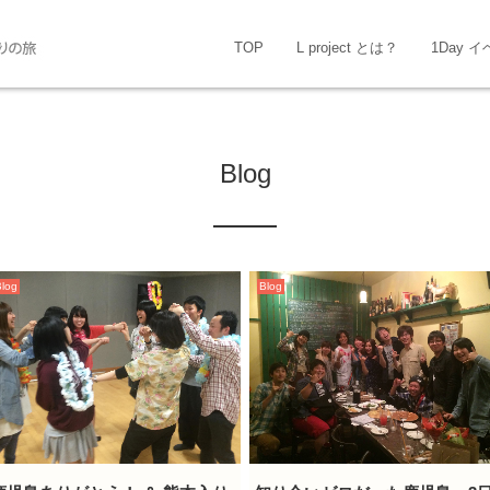
TOP
L project とは？
1Day 
Blog
Blog
Blog