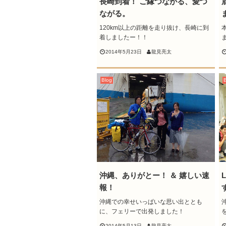
長崎到着！ ご縁つながる、愛つ
ながる。
120km以上の距離を走り抜け、長崎に到
着しましたー！！
2014年5月23日
龍見亮太
Blog
沖縄、ありがとー！ ＆ 嬉しい速
報！
す
沖縄での幸せいっぱいな思い出ととも
に、フェリーで出発しました！
2014年5月13日
龍見亮太