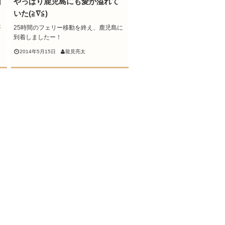
日
やっぱり鹿児島にも愛が溢れて
いた(≧∇≦)
が
25時間のフェリー移動を終え、鹿児島に
到着しましたー！
2014年5月15日
龍見亮太