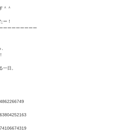
す＾＾
たー！
ーーーーーーーーー
ら、
！
る一日。
134862266749
6763804252163
5774106674319