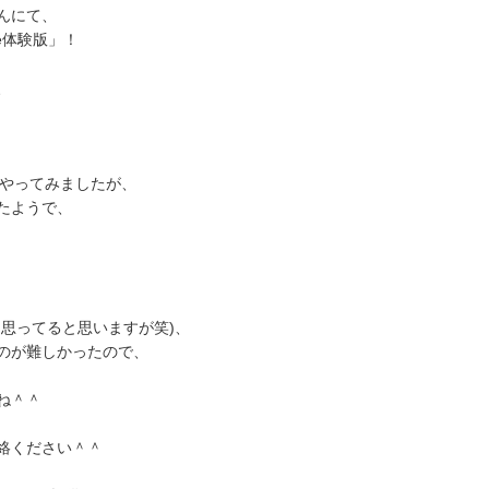
んにて、
fe体験版」！
、
をやってみましたが、
たようで、
思ってると思いますが笑)、
のが難しかったので、
ね＾＾
絡ください＾＾