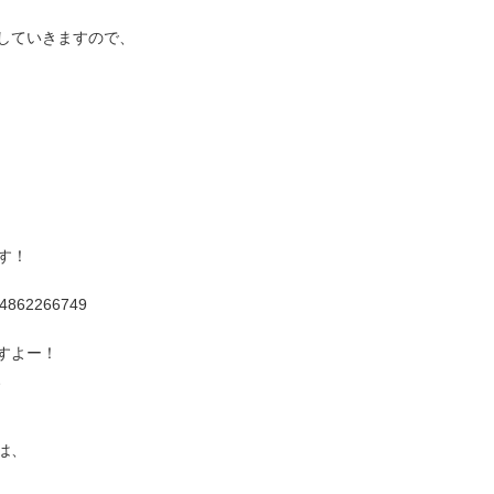
していきますので、
ます！
134862266749
すよー！
、
は、