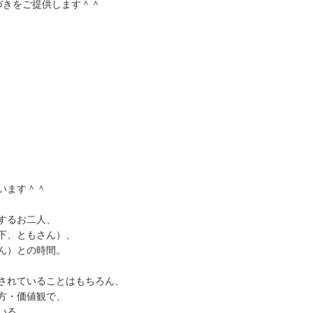
づきをご提供します＾＾
、
います＾＾
するお二人、
下、ともさん）、
ん）との時間。
されていることはもちろん、
方・価値観で、
いる