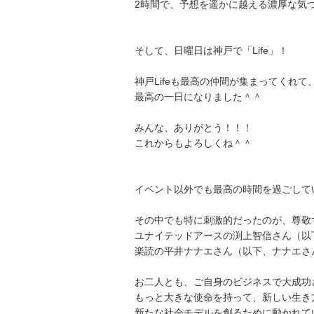
2時間で、予想を遥かに越える濃厚な気
そして、日曜日は神戸で「Life」！
神戸Lifeも最高の仲間が集まってくれて
最高の一日になりました＾＾
みんな、ありがとう！！！
これからもよろしくね＾＾
イベント以外でも最高の時間を過ごして
その中でも特に刺激的だったのが、尊敬
ユナイテッドアースの渕上智信さん（以
楽読の平井ナナエさん（以下、ナナエさ
お二人とも、ご自身のビジネスで大成功
もっと大きな使命を持って、新しい生き
新たな社会モデルを創るために動かれて