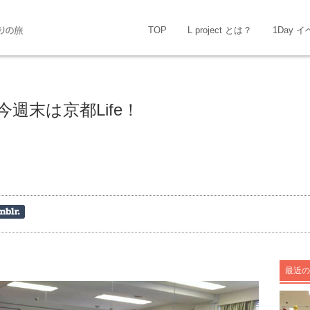
TOP
L project とは？
1Day 
週末は京都Life！
最近の