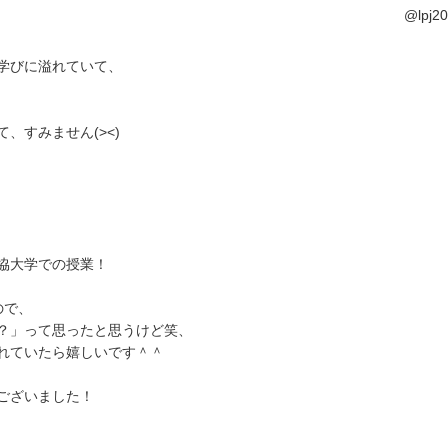
@lpj
学びに溢れていて、
、すみません(><)
協大学での授業！
ので、
？」って思ったと思うけど笑、
れていたら嬉しいです＾＾
ございました！