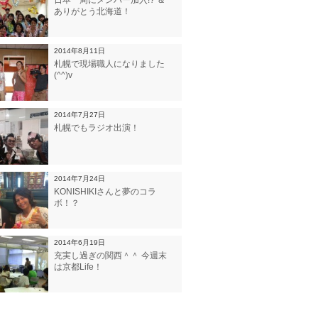
日本一周にメンバー加入!? ＆
ありがとう北海道！
2014年8月11日
札幌で現場職人になりました
(^^)v
2014年7月27日
札幌でもラジオ出演！
2014年7月24日
KONISHIKIさんと夢のコラ
ボ！？
2014年6月19日
充実し過ぎの関西＾＾ 今週末
は京都Life！