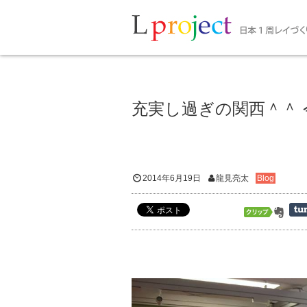
充実し過ぎの関西＾＾ 今
2014年6月19日
龍見亮太
Blog